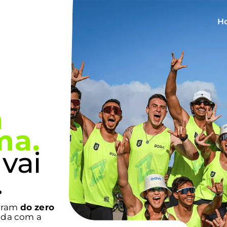
Ho
a
ma.
vai
.
çaram
do zero
ida com a