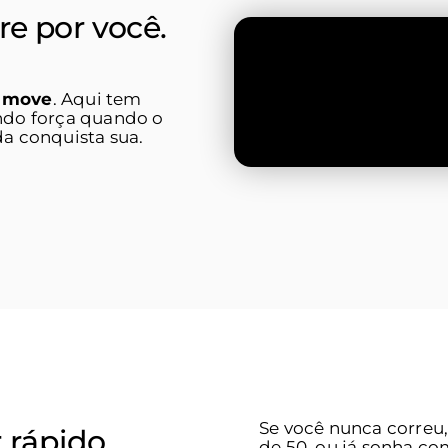
e por você.
ozinho.
 move
. Aqui tem
ndo força quando o
da conquista sua.
Se você nunca correu
 rápido.
de 50, ou já sonha c