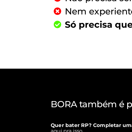
Nem experient
Só precisa qu
BORA também é p
busca perfo
Quer bater RP? Completar um
aqui pra isso.