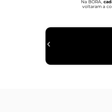
Na BORA,
cad
voltaram a c